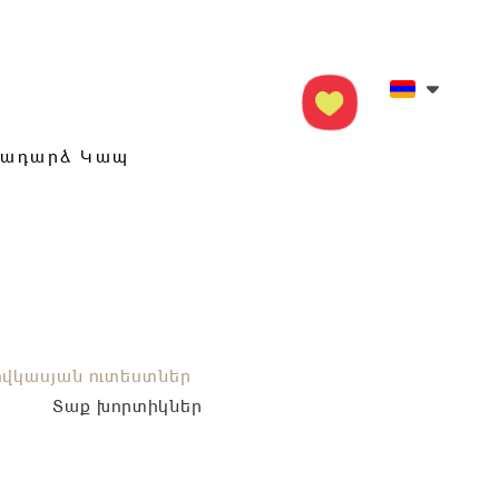
տադարձ Կապ
ովկասյան ուտեստներ
Տաք խորտիկներ