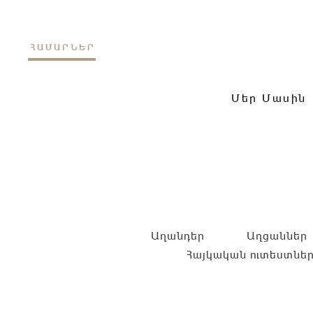
ՀԱՄԱՐՆԵՐ
Մեր Մասին
Աղանդեր
Աղցաններ
Հայկական ուտեստնե