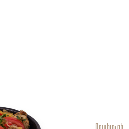
Օջախուրի