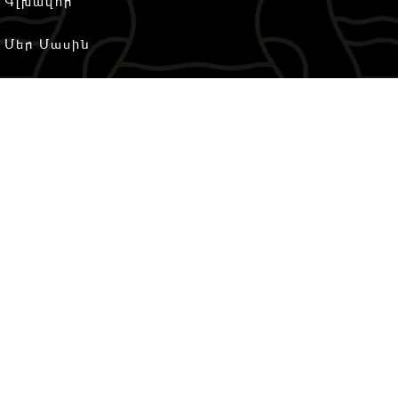
Գլխավոր
Մեր Մասին
Հյուրանոց
Ամրագրում
Պանդոկ
Հետադարձ կապ
Կապ հյուրանոցի հետ
+
374 60 501 1
77
+374 98 919 919
էլ-հասցե
reservation@caucasushotel.am