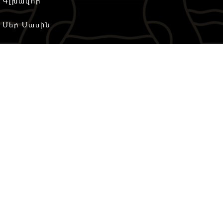
Գլխավոր
Մեր Մասին
Հյուրանոց
Ամրագրում
Պանդոկ
Հետադարձ կապ
Կապ հյուրանոցի հետ
+
374 60 501 1
77
+374 98 919 919
էլ-հասցե
reservation@caucasushotel.am