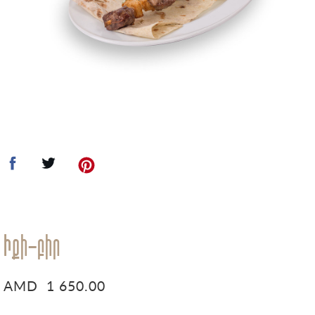
Իքի-բիր
AMD
1 650.00